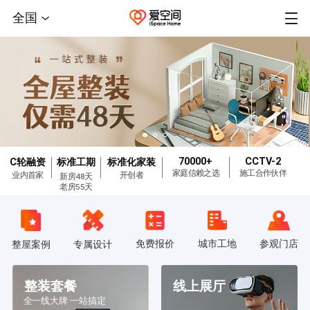
全国
70000+
CCTV-2
C轮融资
标准工期
标准化家装
家庭信赖之选
施工合作伙伴
业内首家
开创者
新房48天
老房55天
免费报价
城市工地
参观门店
整屋案例
专属设计
整装套餐
线上展厅
全一线大牌 一站搞定