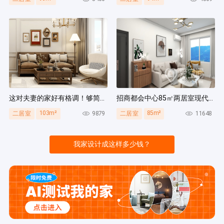
这对夫妻的家好有格调！够简洁还复古，好打扫卫生太贴心~
招商都会中心85㎡两居室现代简约风装修案例
103m²
85m²
9879
11648
二居室
二居室
我家设计成这样多少钱？