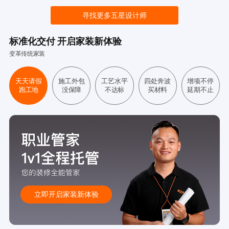
寻找更多五星设计师
标准化交付 开启家装新体验
变革传统家装
天天请假
施工外包
工艺水平
四处奔波
增项不停
跑工地
没保障
不达标
买材料
延期不止
立即开启家装新体验