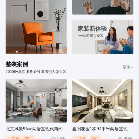
家装新体验
一站式省心家装
整装案例
更多>
70000+真实服务案例 看看别人怎么装
北京风景96㎡两居室现代简约风装修案例
鑫阳花园1栋94平米两居室现代简约风装修案例
96m²
94m²
5466
4569
二居室
二居室