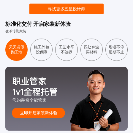
寻找更多五星设计师
标准化交付 开启家装新体验
变革传统家装
天天请假
施工外包
工艺水平
四处奔波
增项不停
跑工地
没保障
不达标
买材料
延期不止
立即开启家装新体验