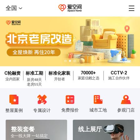
全国
70000+
CCTV-2
C轮融资
标准工期
标准化家装
家庭信赖之选
施工合作伙伴
业内首家
开创者
新房48天
老房55天
免费报价
城市工地
参观门店
整屋案例
专属设计
整装套餐
线上展厅
全一线大牌 一站搞定