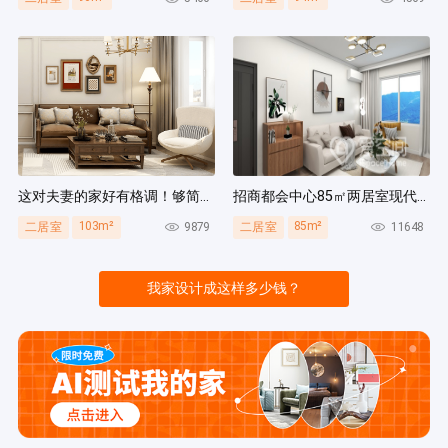
这对夫妻的家好有格调！够简洁还复古，好打扫卫生太贴心~
招商都会中心85㎡两居室现代简约风装修案例
103m²
85m²
9879
11648
二居室
二居室
我家设计成这样多少钱？