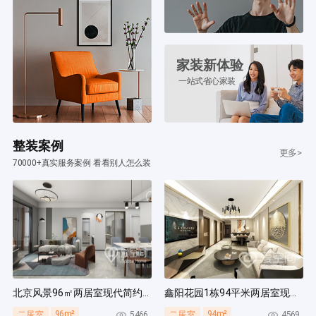
家装新体验
一站式省心家装
整装案例
更多>
70000+真实服务案例 看看别人怎么装
北京风景96㎡两居室现代简约风装修案例
鑫阳花园1栋94平米两居室现代简约风装修案例
96m²
94m²
5466
4569
二居室
二居室