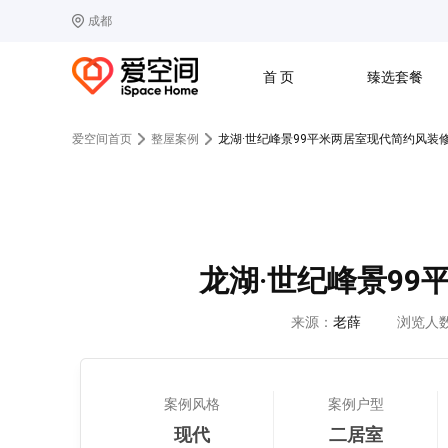
成都
选择城市
热门城市：
北
首 页
臻选套餐
B
北京
C
成都
爱空间首页
整屋案例
龙湖·世纪峰景99平米两居室现代简约风装
G
广州
其他城市
J
济南
收房
设计
预算
合同
L
廊坊
S
上海
T
天津
太原
W
武汉
龙湖·世纪峰景9
Z
郑州
来源：
老薛
浏览人
案例风格
案例户型
现代
二居室