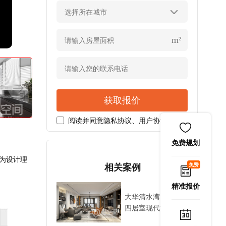
选择所在城市
m²
获取报价
阅读并同意
隐私协议
、
用户协议
免费规划
为设计理
免费
相关案例
精准报价
大华清水湾146平米
四居室现代简约风装
修案例