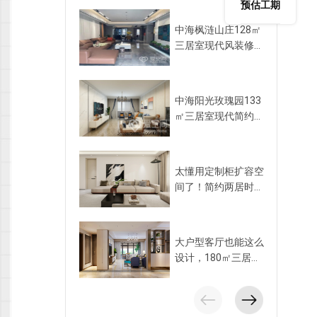
预估工期
中海枫涟山庄128㎡
三居室现代风装修案
例
中海阳光玫瑰园133
㎡三居室现代简约风
装修案例
太懂用定制柜扩容空
间了！简约两居时尚
百搭，储物量大！
大户型客厅也能这么
设计，180㎡三居隔
出层次感