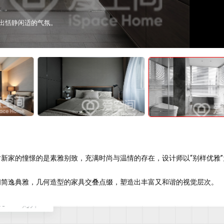
出恬静闲适的气氛。
家的憧憬的是素雅别致，充满时尚与温情的存在，设计师以“别样优雅”
简逸典雅，几何造型的家具交叠点缀，塑造出丰富又和谐的视觉层次。