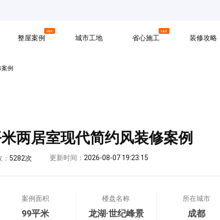
京
上海
广州
Hot
Hot
整屋案例
城市工地
省心施工
装修攻略
修案例
材料
拆改
水电
软装
入住
防水
泥瓦
木工
9平米两居室现代简约风装修案例
更新时间：
2026-08-07 19:23:15
数：
5282次
案例面积
楼盘名称
所在城市
99平米
龙湖·世纪峰景
成都