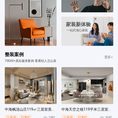
家装新体验
一站式省心家装
整装案例
更多>
70000+真实服务案例 看看别人怎么装
中海枫涟山庄119㎡三居室美式风装修案例
中海天空之镜119平米三居室北欧风装修案例
119m²
119m²
2981
3647
三居室
三居室