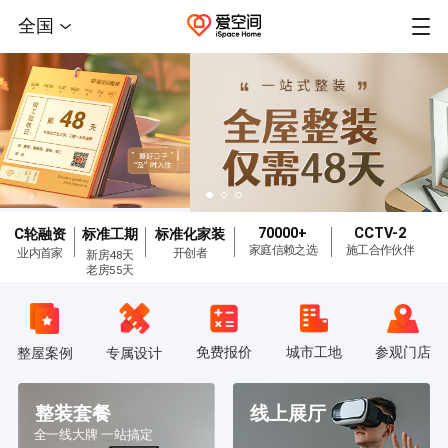
全国
70000+
CCTV-2
C轮融资
标准工期
标准化家装
家庭信赖之选
施工合作伙伴
业内首家
开创者
新房48天
老房55天
免费报价
城市工地
参观门店
整屋案例
专属设计
整装套餐
线上展厅
全一线大牌 一站搞定