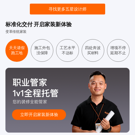
寻找更多五星设计师
标准化交付 开启家装新体验
变革传统家装
天天请假
施工外包
工艺水平
四处奔波
增项不停
跑工地
没保障
不达标
买材料
延期不止
立即开启家装新体验