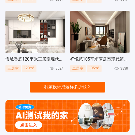
海域香庭120平米三居室现代简约风装修案例
祥悦苑105平米两居室现代简约风装修案例
120m²
105m²
3027
3838
三居室
二居室
我家设计成这样多少钱？