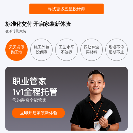
寻找更多五星设计师
标准化交付 开启家装新体验
变革传统家装
天天请假
施工外包
工艺水平
四处奔波
增项不停
跑工地
没保障
不达标
买材料
延期不止
立即开启家装新体验