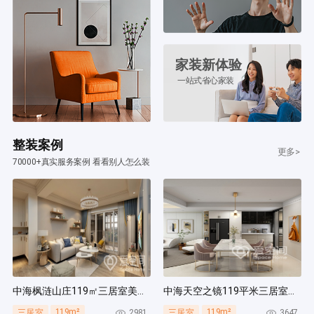
家装新体验
一站式省心家装
整装案例
更多>
70000+真实服务案例 看看别人怎么装
中海枫涟山庄119㎡三居室美式风装修案例
中海天空之镜119平米三居室北欧风装修案例
119m²
119m²
2981
3647
三居室
三居室