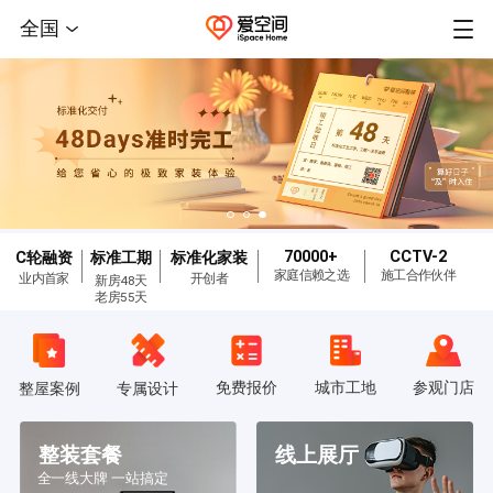
全国
70000+
CCTV-2
C轮融资
标准工期
标准化家装
家庭信赖之选
施工合作伙伴
业内首家
开创者
新房48天
老房55天
免费报价
城市工地
参观门店
整屋案例
专属设计
整装套餐
线上展厅
全一线大牌 一站搞定