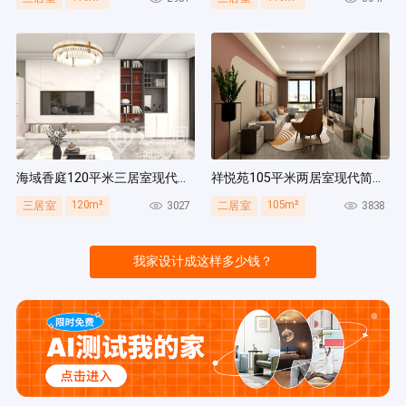
海域香庭120平米三居室现代简约风装修案例
祥悦苑105平米两居室现代简约风装修案例
120m²
105m²
3027
3838
三居室
二居室
我家设计成这样多少钱？