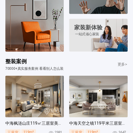
家装新体验
一站式省心家装
整装案例
更多>
70000+真实服务案例 看看别人怎么装
中海枫涟山庄119㎡三居室美式风装修案例
中海天空之镜119平米三居室北欧风装修案例
119m²
119m²
2981
3647
三居室
三居室