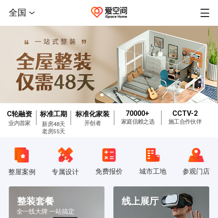
全国
70000+
CCTV-2
C轮融资
标准工期
标准化家装
家庭信赖之选
施工合作伙伴
业内首家
开创者
新房48天
老房55天
免费报价
城市工地
参观门店
整屋案例
专属设计
整装套餐
线上展厅
全一线大牌 一站搞定