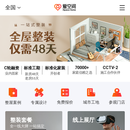
全国
70000+
CCTV-2
C轮融资
标准工期
标准化家装
家庭信赖之选
施工合作伙伴
业内首家
开创者
新房48天
老房55天
免费报价
城市工地
参观门店
整屋案例
专属设计
整装套餐
线上展厅
全一线大牌 一站搞定