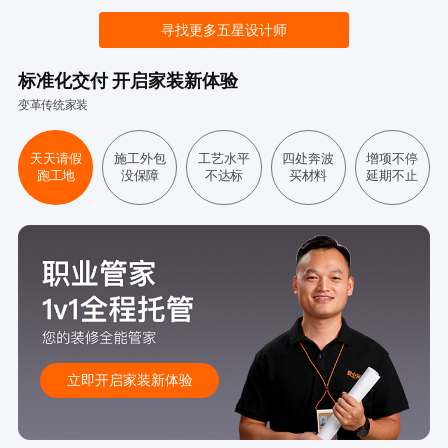
寻找更多五星设计师
标准化交付 开启家装新体验
变革传统家装
天天请假
施工外包
工艺水平
四处奔波
增项不停
跑工地
没保障
不达标
买材料
延期不止
立即开启家装新体验