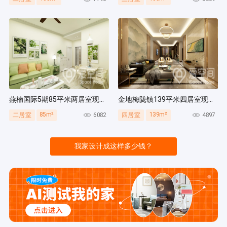
燕楠国际5期85平米两居室现代简约风装修案例
金地梅陇镇139平米四居室现代简约风装修案例
85m²
139m²
6082
4897
二居室
四居室
我家设计成这样多少钱？