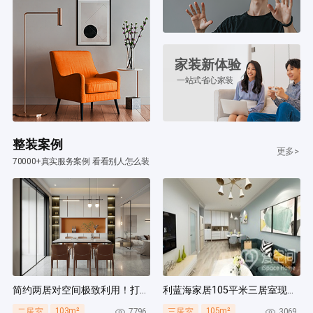
家装新体验
一站式省心家装
整装案例
更多>
70000+真实服务案例 看看别人怎么装
简约两居对空间极致利用！打造多组通顶柜，整齐能装！
利蓝海家居105平米三居室现代简约风装修案例
103m²
105m²
7796
3069
二居室
三居室