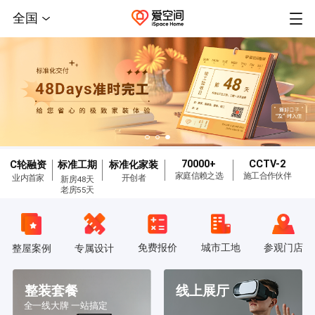
全国
70000+
CCTV-2
C轮融资
标准工期
标准化家装
家庭信赖之选
施工合作伙伴
业内首家
开创者
新房48天
老房55天
免费报价
城市工地
参观门店
整屋案例
专属设计
整装套餐
线上展厅
全一线大牌 一站搞定