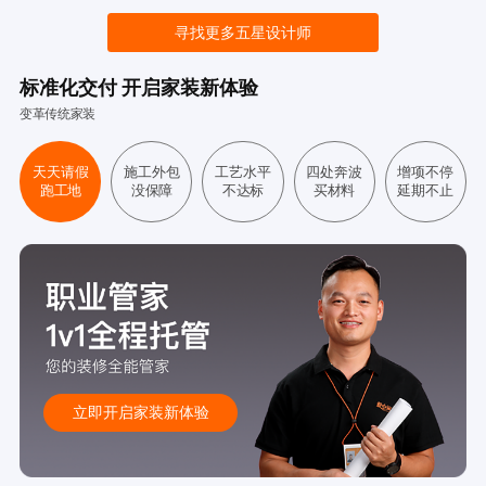
寻找更多五星设计师
标准化交付 开启家装新体验
变革传统家装
天天请假
施工外包
工艺水平
四处奔波
增项不停
跑工地
没保障
不达标
买材料
延期不止
立即开启家装新体验