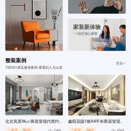
家装新体验
一站式省心家装
整装案例
更多>
70000+真实服务案例 看看别人怎么装
北京风景96㎡两居室现代简约风装修案例
鑫阳花园1栋94平米两居室现代简约风装修案例
96m²
94m²
5466
4569
二居室
二居室