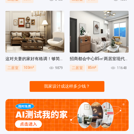
这对夫妻的家好有格调！够简洁还复古，好打扫卫生太贴心~
招商都会中心85㎡两居室现代简约风装修案例
103m²
85m²
9879
11648
二居室
二居室
我家设计成这样多少钱？